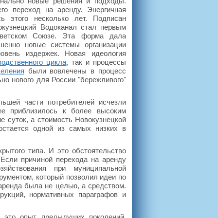
инально новые решения и подходы.
го переход на аренду. Энергичная
сь этого несколько лет. Подписан
вокузнецкий Водоканал стал первым
оветском Союзе. Эта форма дала
ршенно новые системы организации
овень издержек. Новая идеология
водственного цикла
, так и процессы
деления
были вовлечены в процесс
о нового для России "бережливого"
льшей части потребителей исчезли
ее приблизилось к более высоким
ие суток, а стоимость Новокузнецкой
остается одной из самых низких в
рытого типа. И это обстоятельство
 Если причиной перехода на аренду
зяйствования при муниципальной
трументом, который позволил идеи по
аренда была не целью, а средством.
рукций, нормативных параграфов и
, это опыт предыдущих поколений,