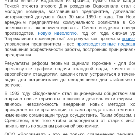
Чтобы вывести Водоканал из кризиса, нужны были кард
Точкой отсчета второго Дня рождения Водоканала стал е
молодая команда, возглавившая предприятие, добивала
исторический документ был 30 мая 1990-го года. Так Но
арендным предприятием коммунального хозяйства в С
возможность экспериментировать. Смело внедряли сове
производства,
новую идеологию
, год от года снижая ур
"бережливого производства" затронула как процессы
произ
управления предприятием - все
производственные подраз
повышения эффективности работы, построению принципиальн
предприятия.
Результаты реформ первыми оценили горожане - для бо
пресловутые графики подачи холодной воды, качество 
европейским стандартам, аварии стали устраняться в течен
воды для потребителей до сегодняшнего дня стабильно 
регионе.
В 1993 году «Водоканал» стал акционерным обществом зак
открыло новые горизонты в жизни и деятельности фирмы.
явилось невозможность внедрения новых методов хо
принадлежности организации, то сама аренда стала тем инс
изменению организации труда осуществить. Таким образом, 
Средством, для того чтобы освободиться от старых инст
начать жить по законам рыночной экономики.
ООО «Водоканал» - это не только современная техника