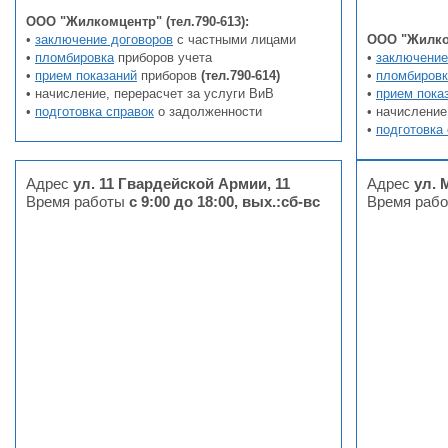
ООО "Жилкомцентр" (тел.790-613):
•
заключение договоров
с частными лицами
ООО "Жилком
•
пломбировка
приборов учета
•
заключение
•
прием показаний
приборов
(тел.790-614
)
•
пломбировк
• начисление, перерасчет за услуги ВиВ
•
прием пока
•
подготовка справок
о задолженности
• начисление
•
подготовка
Адрес
ул. 11 Гвардейской Армии, 11
Адрес
ул. 
Время работы
с 9:00 до 18:00, вых.:сб-вс
Время раб