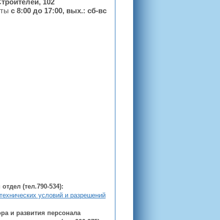
Строителей, 102
оты
с 8:00 до 17:00, вых.: сб-вс
отдел (тел.790-534):
 технических условий и разрешений
ра и развития персонала