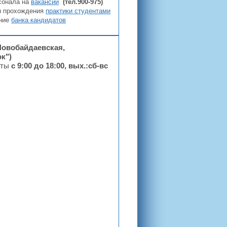
сонала на
вакансии
(тел.900-975)
ия прохождения
практики студентами
ние
банка кандидатов
Новобайдаевская,
к")
оты
с 9:00 до 18:00, вых.:сб-вс