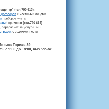
центр" (тел.790-613):
 договоров
с частными лицами
а
приборов учета
заний
приборов
(тел.790-614
)
, перерасчет за услуги ВиВ
 справок
о задолженности
Мориса Тореза, 39
оты
с 9:00 до 18:00, вых.:сб-вс