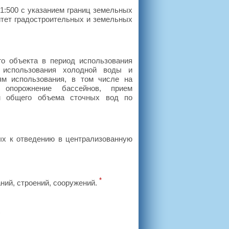
1:500 с указанием границ земельных
тет градостроительных и земельных
го объекта в период использования
 использования холодной воды и
ям использования, в том числе на
 опорожнение бассейнов, прием
м общего объема сточных вод по
ых к отведению в централизованную
*
аний, строений, сооружений.
)