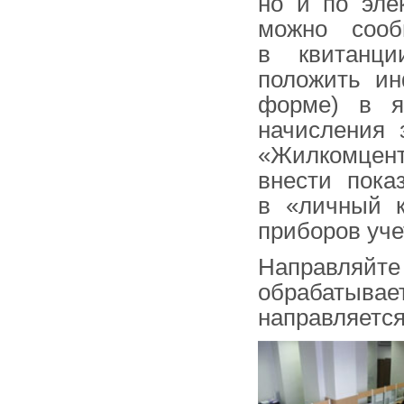
но и по эле
можно сооб
в квитанци
положить и
форме) в я
начисления 
«Жилкомцент
внести пока
в «личный к
приборов уч
Направляйте
обрабатывае
направляется